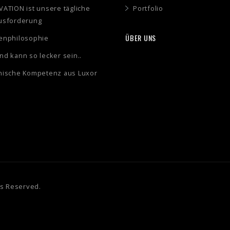
ATION ist unsere tägliche
Portfolio
usforderung
ÜBER UNS
enphilosophie
d kann so lecker sein..
nische Kompetenz aus Luxor
ts Reserved.